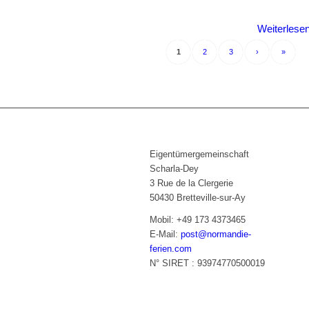
Weiterlese
1
2
3
›
»
Eigentümergemeinschaft
Scharla-Dey
3 Rue de la Clergerie
50430 Bretteville-sur-Ay
Mobil: +49 173 4373465
E-Mail:
post@normandie-
ferien.com
N° SIRET : 93974770500019