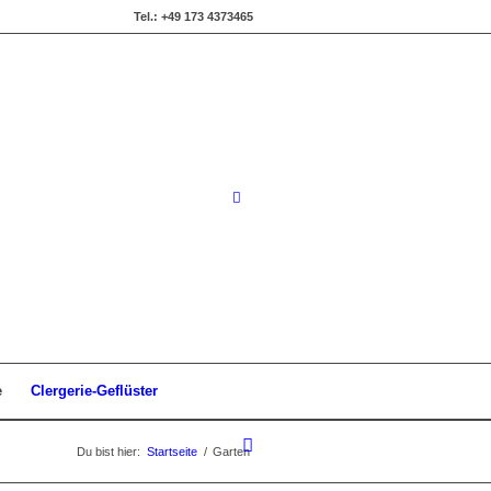
Tel.: +49 173 4373465
e
Clergerie-Geflüster
Du bist hier:
Startseite
/
Garten